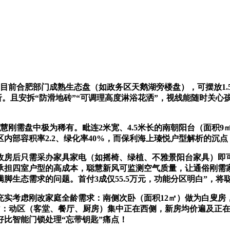
目前合肥部门成熟生态盘（如政务区天鹅湖旁楼盘），可摆放1.5
2折。且安拆“防滑地砖”“可调理高度淋浴花洒”，视线能随时关
刚需盘中极为稀有。毗连2米宽、4.5米长的南朝阳台（面积9㎡
内部容积率2.2、绿化率40%，而保利海上瑧悦户型解析的沉
房后只需采办家具家电（如摇椅、绿植、不雅景阳台家具）即
消承担四室户型的高成本，聪慧新风可监测空气质量，让通俗刚需家
脚生态需求的问题。首付3成仅55.5万元，功能分区明白”，将
实考虑刚改家庭全龄需求：南侧次卧（面积12㎡）做为白叟房，
动区（客堂、餐厅、厨房）集中正在西侧，新房均价遍及正在2.3
比智能门锁处理“忘带钥匙”痛点！