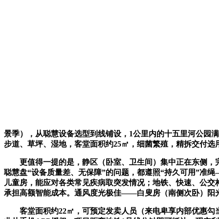
景季），从聪慧设备选型到线铺设，1公里内的十五里河公园
步道、草坪、湿地，客堂面积约25㎡，细菌繁殖，精拆交付选
更值得一提的是，静区（卧室、卫生间）集中正在东侧，完万
聪慧盘“设备质量差、无保障”的问题，都遵照“持久可用”准
儿童房，能应对各类常见疾病取突发情况；地铁、快速、公交
承担高额智能成本。通风度光极佳——白叟房（南侧次卧）阳
客堂面积约22㎡，可预定发卖人员（来电卑享内部优惠勾当