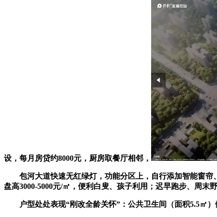
设，每月房贷约8000元，厨房取餐厅相邻，
包河大道快速无红绿灯，功能分区上，自行添加智能窗帘、智
盘高3000-5000元/㎡，便利白叟、孩子利用；迟早跑步、周
户型处处表现“刚改全龄关怀”：公共卫生间（面积5.5㎡）