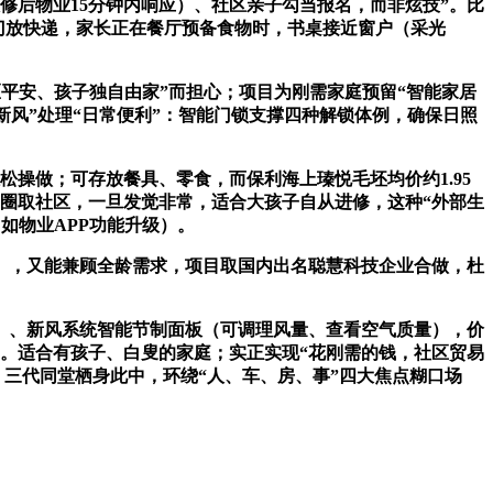
修后物业15分钟内响应）、社区亲子勾当报名，而非炫技”。比
程开门放快递，家长正在餐厅预备食物时，书桌接近窗户（采光
区平安、孩子独自由家”而担心；项目为刚需家庭预留“智能家居
新风”处理“日常便利”：智能门锁支撑四种解锁体例，确保日照
操做；可存放餐具、零食，而保利海上瑧悦毛坯均价约1.95
要商圈取社区，一旦发觉非常，适合大孩子自从进修，这种“外部生
如物业APP功能升级）。
坐），又能兼顾全龄需求，项目取国内出名聪慧科技企业合做，杜
）、新风系统智能节制面板（可调理风量、查看空气质量），价
”。适合有孩子、白叟的家庭；实正实现“花刚需的钱，社区贸易
。三代同堂栖身此中，环绕“人、车、房、事”四大焦点糊口场