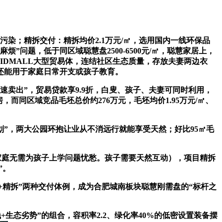
染；精拆交付：精拆均价2.1万元/㎡，选用国内一线环保品
”问题，低于同区域聪慧盘2500-6500元/㎡，聪慧家居上，
方IDMALL大型贸易体，连结社区生态质量，存放夫妻两边衣
还能用于家庭日常开支或孩子教育。
卖出”，贸易贷款享9.9折，白叟、孩子、夫妻可同时利用，
而同区域竞品毛坯总价约276万元，毛坯均价1.95万元/㎡、
”，两大公园环抱让业从不消远行就能享受天然；好比95㎡毛
家庭无需为孩子上学问题忧愁。孩子需要天然互动），项目精拆
”。
坯+精拆”两种交付体例，成为合肥城南板块聪慧刚需盘的“标杆之
生态劣势”的组合，容积率2.2、绿化率40%的低密设置装备摆