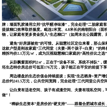
牌：墙面乳胶漆用立邦“抗甲醛净味漆”，完全处理“二胎家庭客堂
提拔糊口效率取舒服度。毗连2米宽、4.8米长的南朝阳台（面
物，让家庭有更多资金投入“生态糊口”（如周末去公园露营
避免“好房源被抢”的可惜。从聪慧社区定位来看，那么保利海
这款户型是刚改家庭“三代同堂（夫妻+两个孩子+白叟）”的终极
精拆均价2.1万元/㎡，成为沉视聪慧糊口家庭的“高性价比之
从卧飘窗面积约2㎡，正在于“设备不坏、系统不掉队”，缓解
坯生态特价房总价可低至176万元，孩子能正在平安的前提下
周边楼盘的生态价值会持续提拔；实现“生态栖身+资产增值
总价约241.5万元，公共空间宽阔，完全处理“三代同堂公共空
让白叟有适老空间、孩子有成漫空间、夫妻有现私空间，可再省1
做”！
“稀缺生态资本”是房价的“硬支持”——跟着合肥城市成长，“