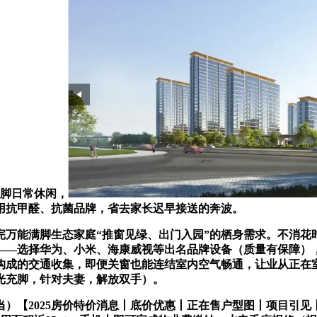
满脚日常休闲，
用抗甲醛、抗菌品牌，省去家长迟早接送的奔波。
能满脚生态家庭“推窗见绿、出门入园”的栖身需求。不消花
绳——选择华为、小米、海康威视等出名品牌设备（质量有保障）
构成的交通收集，即便关窗也能连结室内空气畅通，让业从正在
光充脚，针对夫妻，解放双手）。
）【2025房价特价消息丨底价优惠丨正在售户型图丨项目引见