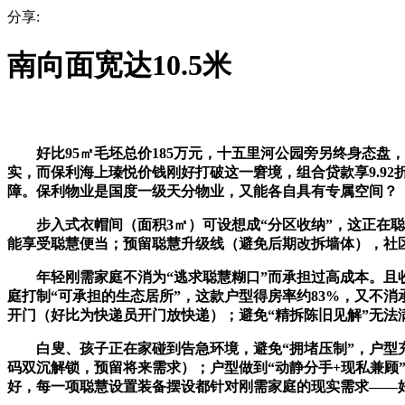
分享:
南向面宽达10.5米
好比95㎡毛坯总价185万元，十五里河公园旁另终身态盘，
实，而保利海上瑧悦价钱刚好打破这一窘境，组合贷款享9.9
障。保利物业是国度一级天分物业，又能各自具有专属空间？
步入式衣帽间（面积3㎡）可设想成“分区收纳”，这正在聪慧
能享受聪慧便当；预留聪慧升级线（避免后期改拆墙体），社区
年轻刚需家庭不消为“逃求聪慧糊口”而承担过高成本。且收
庭打制“可承担的生态居所”，这款户型得房率约83%，又不
开门（好比为快递员开门放快递）；避免“精拆陈旧见解”无法满
白叟、孩子正在家碰到告急环境，避免“拥堵压制”，户型充
码双沉解锁，预留将来需求）；户型做到“动静分手+现私兼顾”：
好，每一项聪慧设置装备摆设都针对刚需家庭的现实需求——好