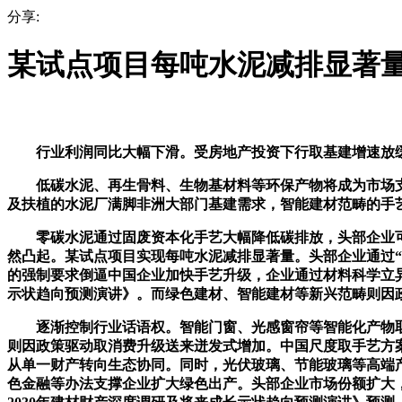
分享:
某试点项目每吨水泥减排显著
行业利润同比大幅下滑。受房地产投资下行取基建增速放缓影
低碳水泥、再生骨料、生物基材料等环保产物将成为市场支
及扶植的水泥厂满脚非洲大部门基建需求，智能建材范畴的手
零碳水泥通过固废资本化手艺大幅降低碳排放，头部企业可
然凸起。某试点项目实现每吨水泥减排显著量。头部企业通过
的强制要求倒逼中国企业加快手艺升级，企业通过材料科学立异满
示状趋向预测演讲》。而绿色建材、智能建材等新兴范畴则因
逐渐控制行业话语权。智能门窗、光感窗帘等智能化产物取智
则因政策驱动取消费升级送来迸发式增加。中国尺度取手艺方
从单一财产转向生态协同。同时，光伏玻璃、节能玻璃等高端
色金融等办法支撑企业扩大绿色出产。头部企业市场份额扩大，