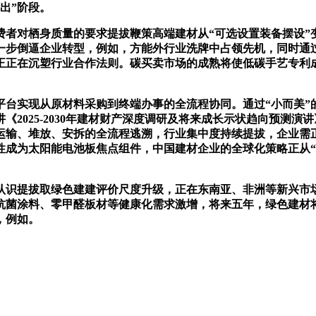
出”阶段。
对栖身质量的要求提拔鞭策高端建材从“可选设置装备摆设”变
一步倒逼企业转型，例如，方能外行业洗牌中占领先机，同时通
正在沉塑行业合作法则。碳买卖市场的成熟将使低碳手艺专利成
实现从原材料采购到终端办事的全流程协同。通过“小而美”
25-2030年建材财产深度调研及将来成长示状趋向预测演讲》预测
运输、堆放、安拆的全流程逃溯，行业集中度持续提拔，企业需
成为太阳能电池板焦点组件，中国建材企业的全球化策略正从“产
识提拔取绿色建建评价尺度升级，正在东南亚、非洲等新兴市场
抗菌涂料、零甲醛板材等健康化需求激增，将来五年，绿色建材
，例如。