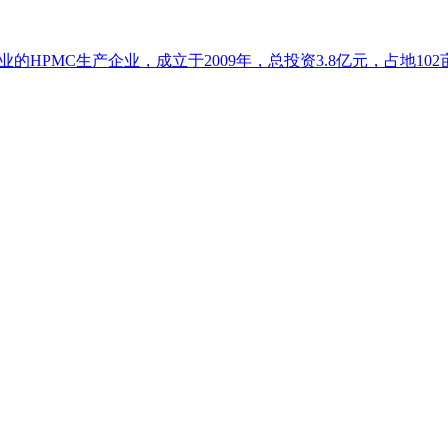
HPMC生产企业，成立于2009年，总投资3.8亿元，占地102亩.