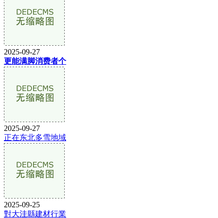
2025-09-27
更能满脚消费者个
2025-09-27
正在东北多雪地域
2025-09-25
對大洼縣建材行業