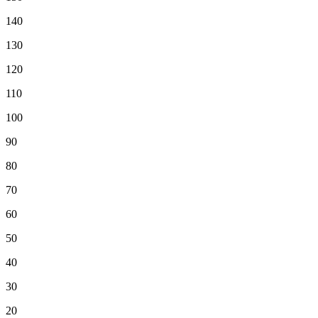
140
130
120
110
100
90
80
70
60
50
40
30
20