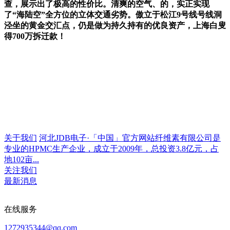
查，展示出了极高的性价比。清爽的空气、的，实正实现
了“海陆空”全方位的立体交通劣势。傲立于松江9号线号线洞
泾坐的黄金交汇点，仍是做为持久持有的优良资产，上海白叟
得700万拆迁款！
关于我们
河北JDB电子·「中国」官方网站纤维素有限公司是
专业的HPMC生产企业，成立于2009年，总投资3.8亿元，占
地102亩...
关注我们
最新消息
在线服务
1272935344@qq.com