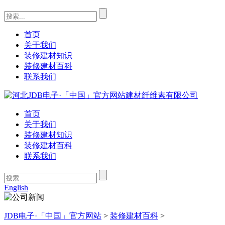
首页
关于我们
装修建材知识
装修建材百科
联系我们
首页
关于我们
装修建材知识
装修建材百科
联系我们
English
JDB电子·「中国」官方网站
>
装修建材百科
>