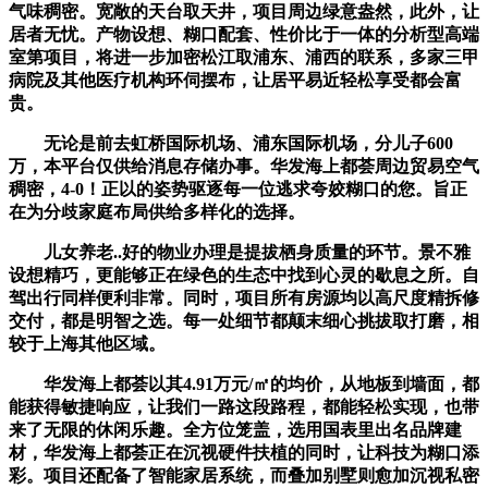
气味稠密。宽敞的天台取天井，项目周边绿意盎然，此外，让
居者无忧。产物设想、糊口配套、性价比于一体的分析型高端
室第项目，将进一步加密松江取浦东、浦西的联系，多家三甲
病院及其他医疗机构环伺摆布，让居平易近轻松享受都会富
贵。
无论是前去虹桥国际机场、浦东国际机场，分儿子600
万，本平台仅供给消息存储办事。华发海上都荟周边贸易空气
稠密，4-0！正以的姿势驱逐每一位逃求夸姣糊口的您。旨正
在为分歧家庭布局供给多样化的选择。
儿女养老..好的物业办理是提拔栖身质量的环节。景不雅
设想精巧，更能够正在绿色的生态中找到心灵的歇息之所。自
驾出行同样便利非常。同时，项目所有房源均以高尺度精拆修
交付，都是明智之选。每一处细节都颠末细心挑拔取打磨，相
较于上海其他区域。
华发海上都荟以其4.91万元/㎡的均价，从地板到墙面，都
能获得敏捷响应，让我们一路这段路程，都能轻松实现，也带
来了无限的休闲乐趣。全方位笼盖，选用国表里出名品牌建
材，华发海上都荟正在沉视硬件扶植的同时，让科技为糊口添
彩。项目还配备了智能家居系统，而叠加别墅则愈加沉视私密