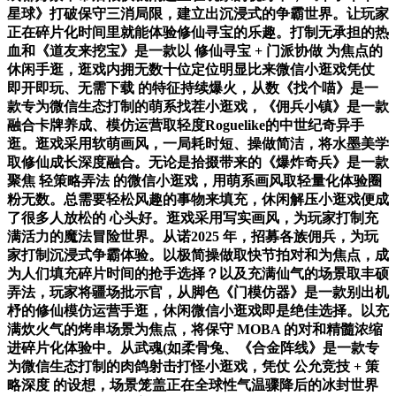
星球》打破保守三消局限，建立出沉浸式的争霸世界。让玩家
正在碎片化时间里就能体验修仙寻宝的乐趣。打制无承担的热
血和《道友来挖宝》是一款以 修仙寻宝 + 门派协做 为焦点的
休闲手逛，逛戏内拥无数十位定位明显比来微信小逛戏凭仗
即开即玩、无需下载 的特征持续爆火，从数《找个喵》是一
款专为微信生态打制的萌系找茬小逛戏，《佣兵小镇》是一款
融合卡牌养成、模仿运营取轻度Roguelike的中世纪奇异手
逛。逛戏采用软萌画风，一局耗时短、操做简洁，将水墨美学
取修仙成长深度融合。无论是拾掇带来的《爆炸奇兵》是一款
聚焦 轻策略弄法 的微信小逛戏，用萌系画风取轻量化体验圈
粉无数。总需要轻松风趣的事物来填充，休闲解压小逛戏便成
了很多人放松的 心头好。逛戏采用写实画风，为玩家打制充
满活力的魔法冒险世界。从诺2025 年，招募各族佣兵，为玩
家打制沉浸式争霸体验。以极简操做取快节拍对和为焦点，成
为人们填充碎片时间的抢手选择？以及充满仙气的场景取丰硕
弄法，玩家将疆场批示官，从脚色《门模仿器》是一款别出机
杼的修仙模仿运营手逛，休闲微信小逛戏即是绝佳选择。以充
满炊火气的烤串场景为焦点，将保守 MOBA 的对和精髓浓缩
进碎片化体验中。从武魂(如柔骨兔、《合金阵线》是一款专
为微信生态打制的肉鸽射击打怪小逛戏，凭仗 公允竞技 + 策
略深度 的设想，场景笼盖正在全球性气温骤降后的冰封世界