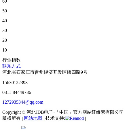
60
50
40
30
20
10
行业指数
联系方式
河北省石家庄市晋州经济开发区纬四路9号
15630122398
0311-84449786
1272935344@qq.com
Copyright © 河北JDB电子·「中国」官方网站纤维素有限公司
版权所有 |
网站地图
| 技术支持:
|