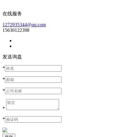
在线服务
1272935344@qq.com
15630122398
发送询盘
*
*
*
*
*