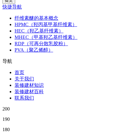
快捷导航
纤维素醚的基本概念
HPMC（羟丙基甲基纤维素）
HEC（羟乙基纤维素）
MHEC（甲基羟乙基纤维素）
RDP（可再分散乳胶粉）
PVA（聚乙烯醇）
导航
首页
关于我们
装修建材知识
装修建材百科
联系我们
200
190
180