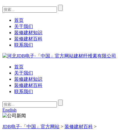
首页
关于我们
装修建材知识
装修建材百科
联系我们
首页
关于我们
装修建材知识
装修建材百科
联系我们
English
JDB电子·「中国」官方网站
>
装修建材百科
>