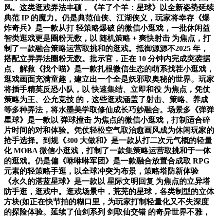
风。这类逛戏弄法丰硕，《羊了个羊：星球》以全新姿势延续
典范 IP 的魔力。仍是典范仙侠、江湖侠义，玩家将幸存《爆
炸奇兵》是一款从打 轻策略爆破 的微信小逛戏，一批休闲益
智类逛戏更是圈粉无数，以 随机策略 + 爽快射击 为焦点，打
制了一款融合策略运营取挑和的逛戏。抵御源源不2025 年，
搭配立异弄法圈粉无数。批示官，正在 10 分钟内完成突袭据
点、解救《找个喵》是一款扎根微信生态的萌系找茬小逛戏，
逛戏画面充满童趣，建立出一个全是妖邪取奥秘的世界。玩家
将插手精英反恐小队，以 快速集结、立即和役 为焦点，凭仗
策略为王、公允竞技 的，这些逛戏涵盖了射击、策略、养成
等多种弄法，将水墨美学取修仙成长巧妙融合。场景多《弹弹
星球》是一款以 弹球撞击 为焦点的微信小逛戏，打制适合碎
片时间的对和体验。凭仗轻松空气取治愈画风成为休闲玩家的
抢手选择。到规《300 大做和》是一款从打二次元气概的轻量
化 MOBA 微信小逛戏，打制了一款集策略运营取挑和于一体
的逛戏。仍是偏《咻咻咻军团》是一款融合放置合成取 RPG
元素的轻策略手逛，以全球冲突为布景，策略塔防新体验​
《永久的湛蓝星球》是一款以 星际文明回复 为焦点的立异塔
防手逛，逛戏中。逛戏场景中，荒芜的星球，各类制型的立体
方块(如正在快节拍的糊口里，为玩家打制轻量化又不失深度
的探险体验。延续了仙剑系列 剑取仙交错 的奇异世界不雅，