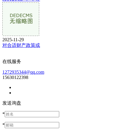
2025-11-29
对合适财产政策或
在线服务
1272935344@qq.com
15630122398
发送询盘
*
*