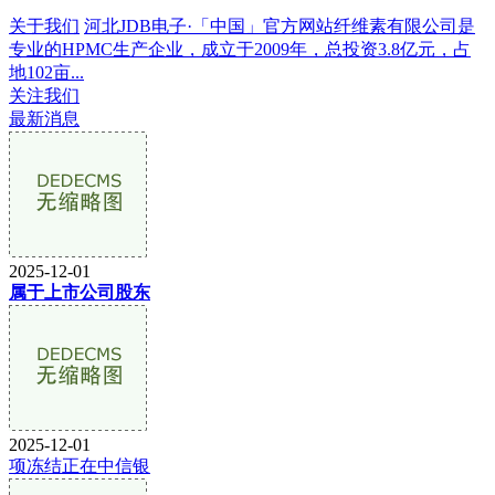
关于我们
河北JDB电子·「中国」官方网站纤维素有限公司是
专业的HPMC生产企业，成立于2009年，总投资3.8亿元，占
地102亩...
关注我们
最新消息
2025-12-01
属于上市公司股东
2025-12-01
项冻结正在中信银