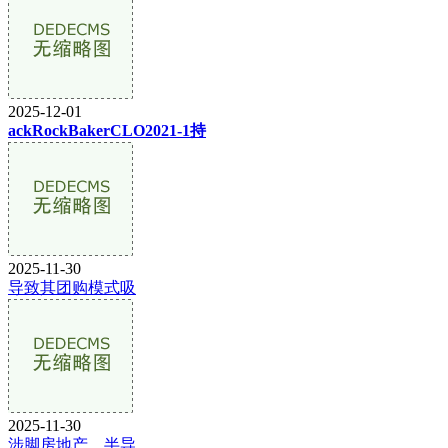
2025-12-01
ackRockBakerCLO2021-1持
2025-11-30
导致其团购模式吸
2025-11-30
涉脚房地产、半导