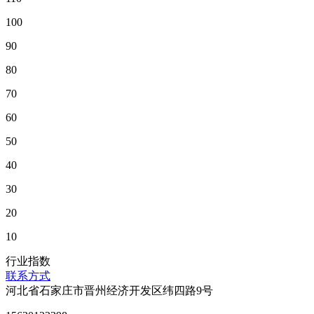
100
90
80
70
60
50
40
30
20
10
行业指数
联系方式
河北省石家庄市晋州经济开发区纬四路9号