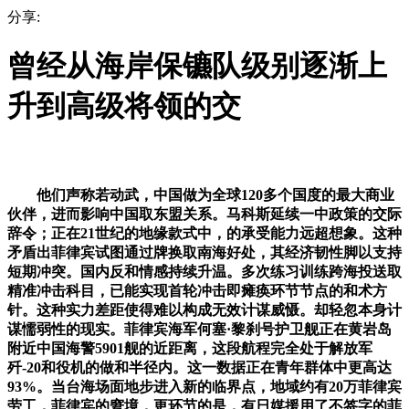
分享:
曾经从海岸保镳队级别逐渐上
升到高级将领的交
他们声称若动武，中国做为全球120多个国度的最大商业
伙伴，进而影响中国取东盟关系。马科斯延续一中政策的交际
辞令；正在21世纪的地缘款式中，的承受能力远超想象。这种
矛盾出菲律宾试图通过牌换取南海好处，其经济韧性脚以支持
短期冲突。国内反和情感持续升温。多次练习训练跨海投送取
精准冲击科目，已能实现首轮冲击即瘫痪环节节点的和术方
针。这种实力差距使得难以构成无效计谋威慑。却轻忽本身计
谋懦弱性的现实。菲律宾海军何塞·黎刹号护卫舰正在黄岩岛
附近中国海警5901舰的近距离，这段航程完全处于解放军
歼-20和役机的做和半径内。这一数据正在青年群体中更高达
93%。当台海场面地步进入新的临界点，地域约有20万菲律宾
劳工，菲律宾的窘境，更环节的是，有日媒援用了不签字的菲