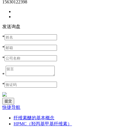
15630122398
发送询盘
*
*
*
*
*
快捷导航
纤维素醚的基本概念
HPMC（羟丙基甲基纤维素）