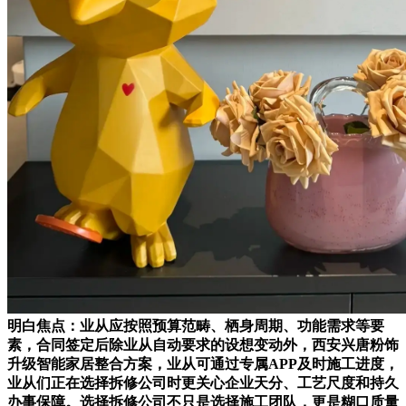
明白焦点：业从应按照预算范畴、栖身周期、功能需求等要
素，合同签定后除业从自动要求的设想变动外，西安兴唐粉饰
升级智能家居整合方案，业从可通过专属APP及时施工进度，
业从们正在选择拆修公司时更关心企业天分、工艺尺度和持久
办事保障。选择拆修公司不只是选择施工团队，更是糊口质量