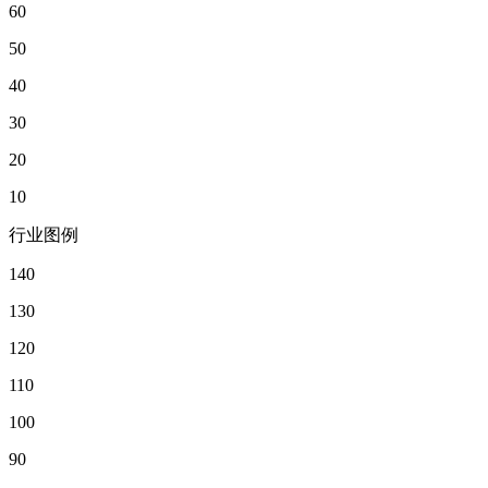
60
50
40
30
20
10
行业图例
140
130
120
110
100
90