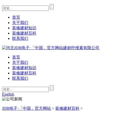
首页
关于我们
装修建材知识
装修建材百科
联系我们
首页
关于我们
装修建材知识
装修建材百科
联系我们
English
JDB电子·「中国」官方网站
>
装修建材百科
>