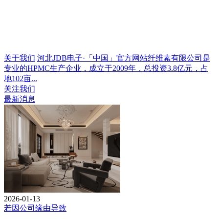
关于我们
河北JDB电子·「中国」官方网站纤维素有限公司是
专业的HPMC生产企业，成立于2009年，总投资3.8亿元，占
地102亩...
关注我们
最新消息
2026-01-13
若因公司缘由导致