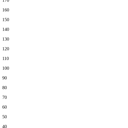
170
160
150
140
130
120
110
100
90
80
70
60
50
40