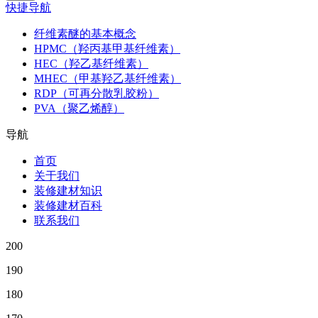
快捷导航
纤维素醚的基本概念
HPMC（羟丙基甲基纤维素）
HEC（羟乙基纤维素）
MHEC（甲基羟乙基纤维素）
RDP（可再分散乳胶粉）
PVA（聚乙烯醇）
导航
首页
关于我们
装修建材知识
装修建材百科
联系我们
200
190
180