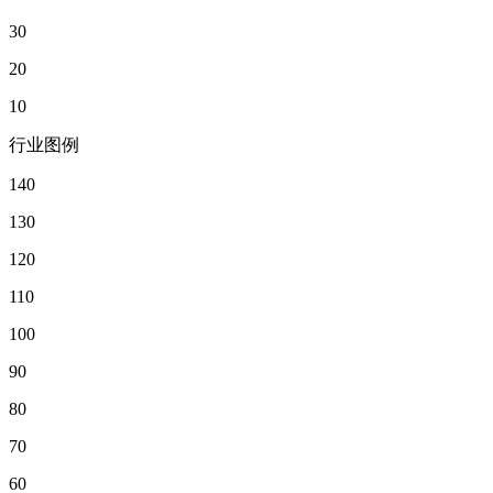
30
20
10
行业图例
140
130
120
110
100
90
80
70
60