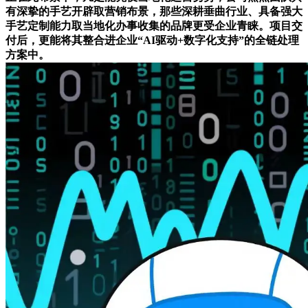
有深挚的手艺开辟取营销布景，那些深耕垂曲行业、具备强大
手艺定制能力取当地化办事收集的品牌更受企业青睐。项目交
付后，更能将其整合进企业“AI驱动+数字化支持”的全链处理
方案中。