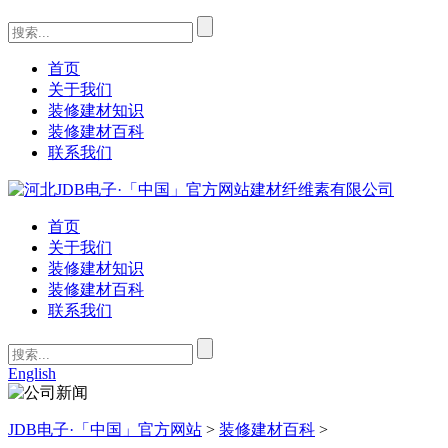
首页
关于我们
装修建材知识
装修建材百科
联系我们
首页
关于我们
装修建材知识
装修建材百科
联系我们
English
JDB电子·「中国」官方网站
>
装修建材百科
>