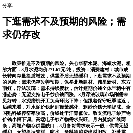
分享:
下逛需求不及预期的风险；需
求仍存改
政策推进不及预期的风险。关心华新水泥、海螺水泥。粗
纱方面，8月水泥均价271.67元/吨，投资：消费建材：城市成
长转向存量提质增效，供需矛盾无望缓和，下逛需求不及预期
的风险；需求仍存改善预期，保举北新建材、伟星新材、东方
雨虹，浮法玻璃：需求持续疲软，估计短期价钱全体呈稳中有
涨态势！无望支持电子纱价钱回涨。8月浮法玻璃市场刚需未
见好转，水泥磨机开工负荷环比下降；但跟着保守旺季临近，
后续来看，对水泥价钱起到鞭策感化。粗纱价钱无望提涨。全
国熟料线停窑率较高，价钱处于汗青低位。致支流电子纱产物
价钱小幅下调。高端电子纱产物需求兴旺。月内焚烧产线两
条，高端产物存供需缺口，8月备货需求表示一般；供需无望
缓和，无望提振管材、防水、涂料等消费建材旧改、补葺需