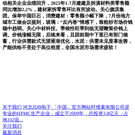
动相关企业业绩回升，2025年1-7月建建及拆潢材料类零售额
同比增加2.2%，建材家拆零售环比有所波动。关心旗滨集
团。保举中国巨石，消费建材：零售额小幅下降，7月份地方
城市工做会议提到，玻璃：“反内卷”情感下，致粗纱市场价钱
稳中趋弱。关心中材科技。季候性旺季到临无望鞭策价钱上
调。价钱涨幅无限，后续来看，且因前期中下逛已有部门储
蓄，行业供需款式无望逐渐优化，水泥：供需未见显著改善，
产能供给不变处于高位程度，全国水泥市场需求疲软！
关于我们
河北JDB电子·「中国」官方网站纤维素有限公司是
专业的HPMC生产企业，成立于2009年，总投资3.8亿元，占
地102亩...
关注我们
最新消息