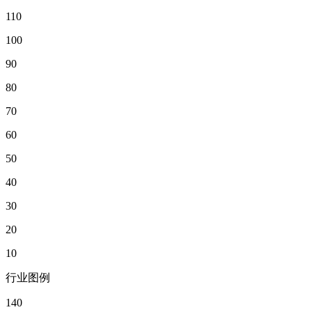
110
100
90
80
70
60
50
40
30
20
10
行业图例
140