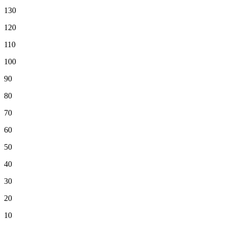
130
120
110
100
90
80
70
60
50
40
30
20
10