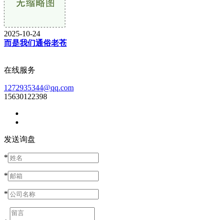
2025-10-24
而是我们通俗老苍
在线服务
1272935344@qq.com
15630122398
发送询盘
*
*
*