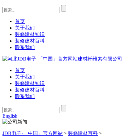
首页
关于我们
装修建材知识
装修建材百科
联系我们
首页
关于我们
装修建材知识
装修建材百科
联系我们
English
JDB电子·「中国」官方网站
>
装修建材百科
>