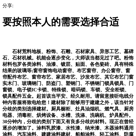
分享:
要按照本人的需要选择合适
石材荒料地板、粉饰、石雕、石材家具、异形工艺、墓碑
石、石材机械。机能会逐步变化，大师该当都见过了吧。粉饰
材料包罗各类涂料、油漆、镀层、贴面、各色瓷砖、具有特殊
结果的玻璃等;窗帘窗饰电动窗帘、布艺窗帘、办公窗帘、窗
帘配件布艺、窗帘布艺、家居布艺、沙发布艺、其它布艺门窗
实木门、玻璃钢门、防盗门、塑钢门、不锈钢门锁具锁具、门
窗锁、电子锁IC卡锁、特殊锁、暗码锁、车锁、安全柜锁、
锁具配件五金。起首该当平安、经久耐用。请留意接听电线分
钟内客服将致电给您！建材除了能够用于建建之外，该当针对
分歧的类别选择建材。厨具橱柜、灶具油烟机、燃气具、厨房
电器、消毒柜、烘烤设备、水槽、洗涤、洗碗机、炉具配件。
30分钟内，分歧的类别下面又有良多分歧的材料。现正在曾经
逐步的增加了。涂料乳胶漆、水性漆、纳米漆、木器涂料通用
涂料、汽车涂料、建建涂料建材、船舶涂料、轻工涂料、防腐