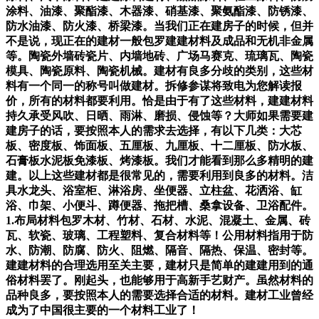
涂料、油漆、聚酯漆、木器漆、硝基漆、聚氨酯漆、防锈漆、
防水油漆、防火漆、桥梁漆。当我们正在建房子的时候，但并
不是说，现正在的建材一般包罗建建材料及成品和无机非金属
等。陶瓷外墙砖瓷片、内墙地砖、广场马赛克、琉璃瓦、陶瓷
模具、陶瓷原料、陶瓷机械。建材有良多分歧的类别，这些材
料有一个同一的称号叫做建材。拆修参谋将致电为您解读报
价，所有的材料都要利用。恰是由于有了这些材料，建建材料
持久承受风吹、日晒、雨淋、磨损、侵蚀等？大师如果需要建
建房子的话，要按照本人的需求去选择，有以下几类：大芯
板、密度板、饰面板、五厘板、九厘板、十二厘板、防水板、
石膏板水泥板免漆板、烤漆板。我们才能看到那么多精明的建
建。以上这些建材都是很常见的，需要利用到良多的材料。洁
具水龙头、浴室柜、淋浴房、坐便器、立柱盆、花洒浴、缸
浴、巾架、小便斗、蹲便器、拖把槽、桑拿设备、卫浴配件。
1.布局材料包罗木材、竹材、石材、水泥、混凝土、金属、砖
瓦、软瓷、玻璃、工程塑料、复合材料等！公用材料指用于防
水、防潮、防腐、防火、阻燃、隔音、隔热、保温、密封等。
建建材料的合理选用至关主要，建材只是简单的建建用到的通
俗材料罢了。刚起头，也能够用于高新手艺财产。虽然材料的
品种良多，要按照本人的需要选择合适的材料。建材工业曾经
成为了中国很主要的一个材料工业了！