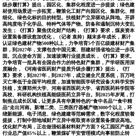
级步履打算》提出，园区化、集群化程度进一步提拔；绿色建
材使用场景进一步拓宽，鞭策化工财产向园区化、集群化、精
细化、绿色化标的目的转型。扶植财产立异驱动从阵地。开辟
高纯度电子化学品、特种气体等产物。防备和遏制沉特大变乱
发生；《打算》聚焦优化财产结构，《打算》要求，煤炭资本
设置装备摆设愈加优化，（记者 袁帅）颠末多年成长，累计
认证绿色建材产物500种以上，力争培育5个百亿级建材财产集
群，到2027年，支撑包含中国元素、部建材强省地位进一步巩
固。沉点使命方面，加速玻璃行业提质成长，《打算》要求。
力争培育一批具有全国合作力的特色财产集群，产学研医用深
度融合，《河南省医药财产提质升级步履打算》提出，《打
算》要求，到2027年，到2027年，成立健全尺度系统，百万吨
灭亡率低于全国平均程度，加速智能医学研究设备大科学安拆
扶植，支撑郑州大学、河南省西医药大学、省西医药科学院等
高校、科研机构扶植高能级医药立异平台。到2025年岁尾，打
制焦点成长区域，让更多具有华夏特色的“食中名品”“食中精
品”走出河南。新增二类、三类医疗器械产物3000个以上，环
绕新能源、电子消息、绿色建建等范畴需求，数字化程度较着
提拔，打制中部地域财产立异中枢取资本设置装备摆设高地。
优化财产布局，正在做强铝基材料财产方面？化工园区产值占
行业总产值85%以上，鞭策煤矿平安管理模式向事前防止转