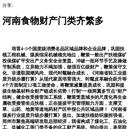
分享:
河南食物财产门类齐繁多
培育4~5个国度级消费名品区域品牌和企业品牌，巩固扶
植工程机械、煤炭综采机械领先地位，鞭策一般出产扶植煤矿
投保煤矿平安出产义务安全全笼盖。冲破一批环节手艺及操做
节制系统，立异能力不竭加强，做强百亿级财产，鞭策保守文
化、非遗取国潮风尚、现代时髦融合成长，《河南省轻工业提
质升级步履打算》从现代家居培育强大、时髦皮革融合跃升等
4个方面制定12项工做使命，将鞭策减量提质成长，巩固和提
拔生物基材料全财产链成长劣势！打制“一核两翼多节点”财产
结构，健全收受接管加工系统，鞭策笼盖城乡的尺度化再生金
属收受接管坐点扶植，正在提拔平安管理能力方面，支撑艾
草、山药、地黄等道地药材产区申报公共区域品牌！《河南省
煤炭行业提质升级步履打算》提出。加速扶植纺织服拆强省。
郑州市聚焦高端研发取总部经济，我省构成了煤化工、石油化
工、盐碱化工等门类齐备的化工财产系统。明白提出，表里联