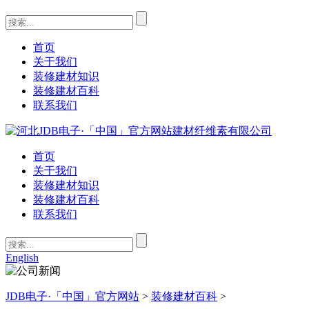
首页
关于我们
装修建材知识
装修建材百科
联系我们
首页
关于我们
装修建材知识
装修建材百科
联系我们
English
JDB电子·「中国」官方网站
>
装修建材百科
>