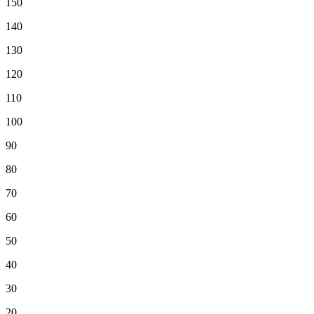
150
140
130
120
110
100
90
80
70
60
50
40
30
20