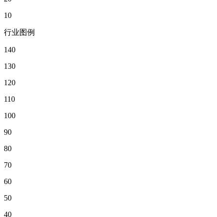
10
行业图例
140
130
120
110
100
90
80
70
60
50
40