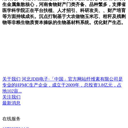
生金属集散核心，河南食物财产门类齐备、品种繁多，支撑省
医学科学院正在平台扶植、人才招引、科研攻关、、财产培育
等方面持续成长。沉点打制基于大农做物玉米芯、秸秆及残剩
物等非粮生物质资本操纵的生物基材料系统。优化财产生态。
关于我们
河北JDB电子·「中国」官方网站纤维素有限公司是
专业的HPMC生产企业，成立于2009年，总投资3.8亿元，占
地102亩...
关注我们
最新消息
在线服务