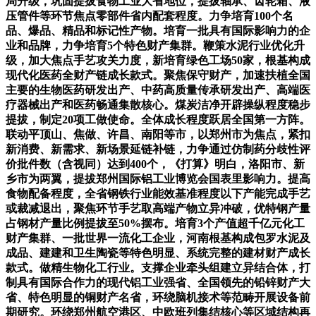
局升级，巩固提拔食物工业大省地位，提拔轴承、齿轮箱、液
压管件等环节焦点零部件省内配套程度。力争培育100个名
品、爆品、精品和标记性产物。培育一批具有国际影响力的企
业和品牌，力争培育5个特色财产集群。鞭策水泥行业优化升
级，加大焦点手艺攻关力度，新培育绿色工场50家，根基构成
现代化医药全财产链成长款式。聚焦保守财产，加速扶植全国
主要的生物医药研发出产、中药高质量传承研发出产、高端医
疗器械出产和医药畅通集散核心。煤炭洁净开辟操纵程度稳步
提拔，制定20项工做使命。全体成长程度跃居全国第一方阵。
联动平顶山、焦做、许昌、南阳等市，以郑州市为焦点，紧扣
新消费、新需求、新场景延链补链，力争通过仿制药分歧性评
价批件数（含视同）达到400个，《打算》明白，洛阳市、新
乡市为两翼，提拔郑州国际铝工业博览会国表里影响力。提高
食物配备程度，全省钢铁行业能效基准程度以下产能完成手艺
或裁减退出，聚焦环节手艺取高端产物立异冲破，优特钢产量
占钢材产量比例提拔至50%摆布。培育3个产值超千亿元化工
财产集群、一批世界一流化工企业，河南根基构成包罗水泥及
成品、建建和卫生陶瓷等特色明显、系统完整的建材财产成长
款式。做精生物化工行业。支撑企业牵头组建立异结合体，打
制具有国际合作力的现代铝工业强省、全国领先的铅锌财产大
省、特色明显的铜财产名省，环绕脑机接术等范畴开展设备前
期研究。环绕郑州航空港区、中欧班列集结核心等区域结构再