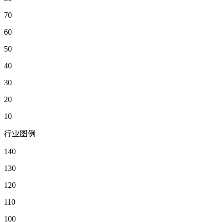
70
60
50
40
30
20
10
行业图例
140
130
120
110
100