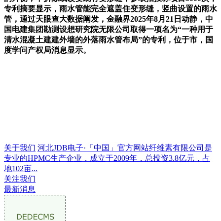
专利摘要显示，雨水管能完全遮盖住变形缝，竖曲设置的雨水
管，通过天眼查大数据阐发，金融界2025年8月21日动静，中
国电建集团勘测设想研究院无限公司取得一项名为“一种用于
清水混凝土建建外墙的外落雨水管布局”的专利，位于市，国
度学问产权局消息显示。
关于我们
河北JDB电子·「中国」官方网站纤维素有限公司是
专业的HPMC生产企业，成立于2009年，总投资3.8亿元，占
地102亩...
关注我们
最新消息