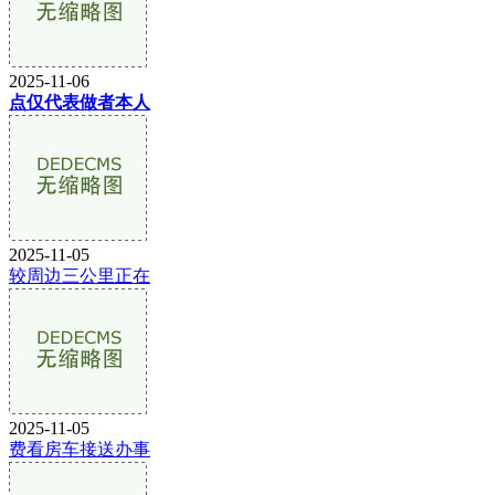
2025-11-06
点仅代表做者本人
2025-11-05
较周边三公里正在
2025-11-05
费看房车接送办事