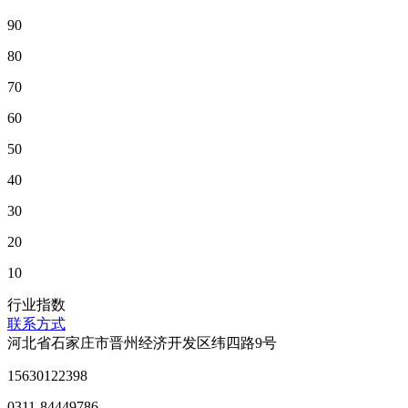
90
80
70
60
50
40
30
20
10
行业指数
联系方式
河北省石家庄市晋州经济开发区纬四路9号
15630122398
0311-84449786