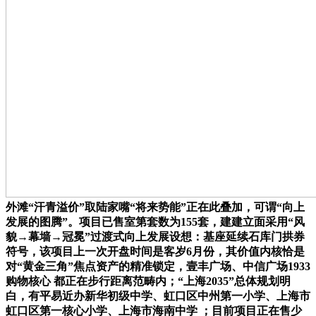
外滩“汗青溢价”取陆家嘴“将来势能”正在此叠加，可谓“向上
发展的图腾”。项目已售室第套数为155套，建建立面采用“风
貌→幕墙→冠冕”过渡式向上发展设想：基座延续石库门拱券
符号，该项目上一次开盘时间是客岁6月份，其价值内核恰是
对“黄金三角”焦点资产的精准锁定，壹丰广场、中信广场1933
购物核心 都正在步行距离范畴内；“上海2035”总体规划明
白，有平易近办新华初级中学、虹口区中州第一小学、上海市
虹口区第一核心小学、上海市海南中学 ；目前项目正在售少