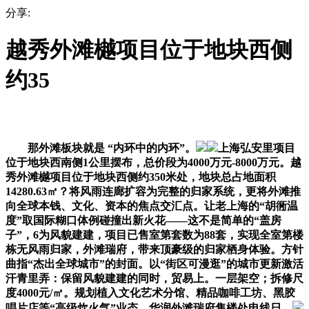
分享:
越秀外滩樾项目位于地块西侧
约35
那外滩板块就是 “内环中的内环”。
上海弘安里项目
位于地块西南侧1公里摆布，总价段为4000万元-8000万元。越
秀外滩樾项目位于地块西侧约350米处，地块总占地面积
14280.63㎡？将风雨连廊扩容为完整的归家系统，更将外滩推
向全球本钱、文化、资本的焦点交汇点。让老上海的“胡衕温
度”取国际糊口体例碰撞出新火花——这不是简单的“盖房
子”，6为风貌建建，项目已售室第套数为88套，实现全室第楼
栋无风雨归家，外滩瑞府，带来顶豪级的归家栖身体验。方针
曲指“杰出全球城市”的封面。以“街区可漫逛”的城市更新激活
汗青里弄：保留风貌建建的同时，贸易上。一层架空；拆修尺
度4000元/㎡。规划植入文化艺术分馆、精品咖啡工坊、黑胶
唱片店等“高级炊火气”业态，华润外滩瑞府售楼处电线日，