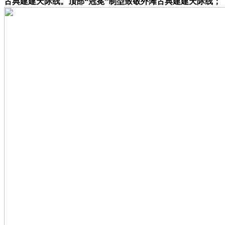
古典建建天际线。顶部“冠冕”制型致敬外滩古典建建天际线；