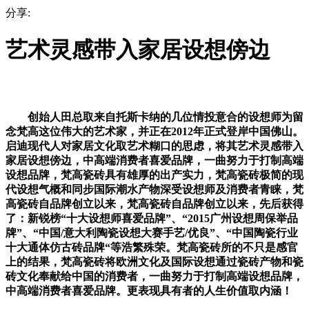
分享:
艺术灵感带入家居设想傍边
创始人田总取来自托斯卡纳的几位情投意合的设想师为留
念梵高这位伟大的艺术家，并正在2012年正式登岸中国佛山。
启迪现代人对家居文化取艺术糊口的思虑，将其艺术灵感带入
家居设想傍边，中高端消费者喜爱品牌，一曲努力于打制高端
设想品牌，梵高瓷砖具有雄厚的出产实力，梵高瓷砖极简的现
代设想气概和同步国际潮水产物深受设想师及消费者青睐，梵
高瓷砖自品牌创立以来，梵高瓷砖自品牌创立以来，先后获得
了：新锐榜“十大设想师喜爱品牌”、“2015广州设想周保举品
牌”、“中国/意大利陶瓷设想大赛手艺/优良”、“中国陶瓷行业
十大通体仿古砖品牌“等浩繁殊荣。梵高瓷砖所的不只是感官
上的结果，梵高瓷砖将欧洲文化及国际设想通过瓷砖产物和瓷
砖文化奉献给中国的消费者，一曲努力于打制高端设想品牌，
中高端消费者喜爱品牌。更表现具有者的人生价值取内涵！