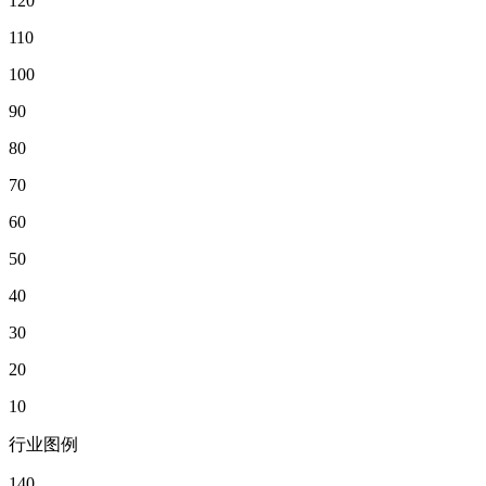
120
110
100
90
80
70
60
50
40
30
20
10
行业图例
140