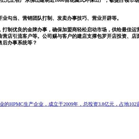
元正在广东佛山建制近1000亩花圃式环保出产；敏捷占领市场。
业勾当、营销团队打制、发卖办事技巧、营业开辟等。
打制优良的金牌办事，确保加盟商轻松启动市场，供给最佳运营
曲营店引流客户等。公司赐与客户的建店支撑包罗开店投资、店
售后办事系统等？
HPMC生产企业，成立于2009年，总投资3.8亿元，占地102亩.