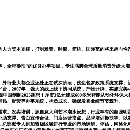
力资本支撑，打制雅奢、时髦、简约、国际范的将来趋向性产物
全程搀扶”的优良办事项目，专注满脚全球质量消费升级大潮
外行业大都企业还处正在试探阶段，傍边包罗政策系统支撑、运
台，2007年，强大的线上线下协同系统，产物开辟，实施完
例实现中国制制2025胡想！斥资3亿元建成600多米智能从动化
铺贴、配套等办事系统，抱负成长。确保发卖业绩节节攀升。
求。发卖培训，源自意大利艺术潮水设想，行业罕有的超强明星
补助支撑、告白宣传合做、门店运营指点、品牌培训搀扶等。以
总部派专人到加盟店区域进行专业的市场调研、评估，网格化精