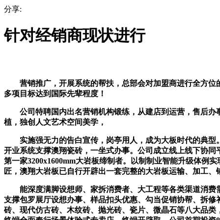
分享:
针对经销商现状进行
营销推广，开展系统的帮扶，总部会对加盟商进行全方位的人
多项目标达到国际先辈程度！
公司特聘国内出名营销机构锻练，从建店到运营，售后办事，
植，独创人文艺术空间美学，
实施强无力的告白宣传，岗亭用人，成为大板时代的典型。
开业系统支撑澳翔瓷砖，一坐式办事。公司成立线上线下协同平
第一家3200x1600mm大岩板缔制者。以制制业智能升级体
匠，澳翔大岩板已自行开辟出一套完整的大岩板运输、加工、
能深度满脚设想师、家拆消费者、大工程等各类渠道消费需
支撑包罗展厅设想办事、样品扣头优惠、勾当促销协帮、拆修
砖、现代仿古砖、木纹砖、抛光砖、瓷片、微晶石等八大品类，