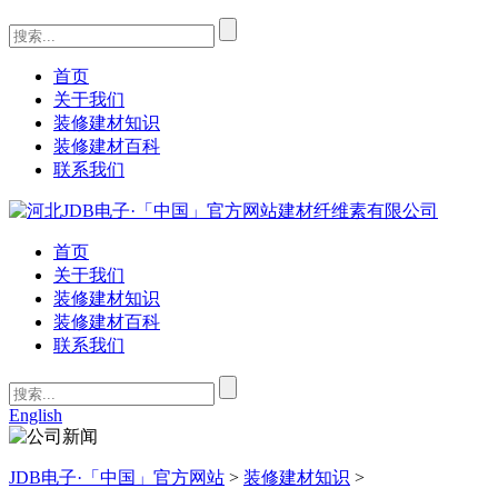
首页
关于我们
装修建材知识
装修建材百科
联系我们
首页
关于我们
装修建材知识
装修建材百科
联系我们
English
JDB电子·「中国」官方网站
>
装修建材知识
>