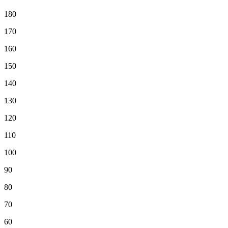
180
170
160
150
140
130
120
110
100
90
80
70
60