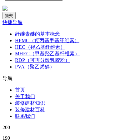
快捷导航
纤维素醚的基本概念
HPMC（羟丙基甲基纤维素）
HEC（羟乙基纤维素）
MHEC（甲基羟乙基纤维素）
RDP（可再分散乳胶粉）
PVA（聚乙烯醇）
导航
首页
关于我们
装修建材知识
装修建材百科
联系我们
200
190