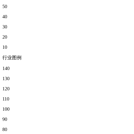
50
40
30
20
10
行业图例
140
130
120
110
100
90
80