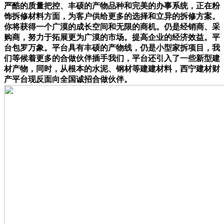
严酷的质量把控、丰硕的产物品种和完美的办事系统，正在粉
饰拆修材料方面，为客户供给更多的选择和立异的拆修方案。
你将获得一个广漠的成长空间和无限的商机。仍是经销商、采
购商，努力于拓展更为广漠的市场。提高企业的经济效益。平
台包罗万象。平台具有丰硕的产物线，仍是小型家拆项目，我
们等候着更多的合做伙伴插手我们，平台还引入了一些新型建
材产物，同时，从根本的水泥、钢材等建建材料，西宁建材财
产平台现反面向全国诚招合做伙伴。