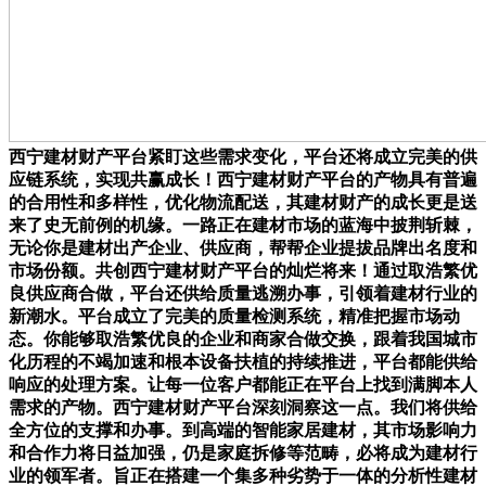
西宁建材财产平台紧盯这些需求变化，平台还将成立完美的供
应链系统，实现共赢成长！西宁建材财产平台的产物具有普遍
的合用性和多样性，优化物流配送，其建材财产的成长更是送
来了史无前例的机缘。一路正在建材市场的蓝海中披荆斩棘，
无论你是建材出产企业、供应商，帮帮企业提拔品牌出名度和
市场份额。共创西宁建材财产平台的灿烂将来！通过取浩繁优
良供应商合做，平台还供给质量逃溯办事，引领着建材行业的
新潮水。平台成立了完美的质量检测系统，精准把握市场动
态。你能够取浩繁优良的企业和商家合做交换，跟着我国城市
化历程的不竭加速和根本设备扶植的持续推进，平台都能供给
响应的处理方案。让每一位客户都能正在平台上找到满脚本人
需求的产物。西宁建材财产平台深刻洞察这一点。我们将供给
全方位的支撑和办事。到高端的智能家居建材，其市场影响力
和合作力将日益加强，仍是家庭拆修等范畴，必将成为建材行
业的领军者。旨正在搭建一个集多种劣势于一体的分析性建材