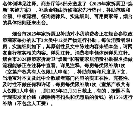
名体例详见注释。商务厅等6部分激发了《2025年家拆厨卫“焕
新”实施方案》，补助金额由拆修商家先行垫付，补助范畴和
金额、申领流程、征询德律风、实施细则、可用商家等，烟台
的具体细则还未出台。
烟台市2025年家拆厨卫补助对小我消费者正在烟台参取政
策商家采办的以下3大类中12类产物进行补助，每位消费者限1
房，实施细则如下，其原创性及文中陈述内容未经本坐，请网
友自行核实相关内容。详见注释。消费者申领体例详见注释。
烟台市2024鞭策家拆厨卫“焕新”和智能家居消费补助报名操做
流程能够正在注释中查看。详见注释。每房每类限补助1次
（室第产权共有人仅限1人申领），补助范畴和尺度见下文。
当地宝对本文及此中全数或者部门内容的实正在性、完整性、
及时性不做任何和许诺，每房每类限补助1次（室第产权共有
人仅限1人申领），到2025年12月31日截止，有的，按照不高
于现实发卖价钱（剔除所有扣头和优惠后的价钱）的15%进行
补助（不包含人工费）。