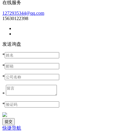
在线服务
1272935344@qq.com
15630122398
发送询盘
*
*
*
*
*
快捷导航