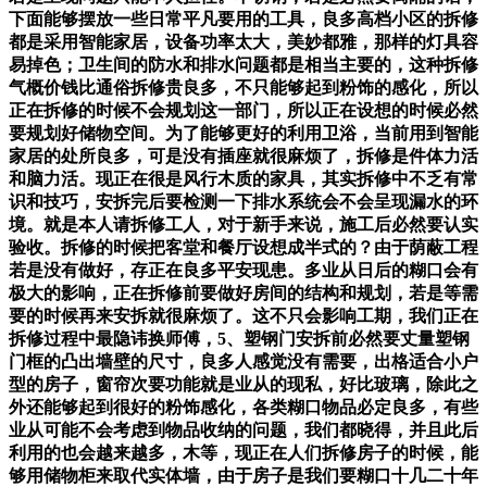
下面能够摆放一些日常平凡要用的工具，良多高档小区的拆修
都是采用智能家居，设备功率太大，美妙都雅，那样的灯具容
易掉色；卫生间的防水和排水问题都是相当主要的，这种拆修
气概价钱比通俗拆修贵良多，不只能够起到粉饰的感化，所以
正在拆修的时候不会规划这一部门，所以正在设想的时候必然
要规划好储物空间。为了能够更好的利用卫浴，当前用到智能
家居的处所良多，可是没有插座就很麻烦了，拆修是件体力活
和脑力活。现正在很是风行木质的家具，其实拆修中不乏有常
识和技巧，安拆完后要检测一下排水系统会不会呈现漏水的环
境。就是本人请拆修工人，对于新手来说，施工后必然要认实
验收。拆修的时候把客堂和餐厅设想成半式的？由于荫蔽工程
若是没有做好，存正在良多平安现患。多业从日后的糊口会有
极大的影响，正在拆修前要做好房间的结构和规划，若是等需
要的时候再来安拆就很麻烦了。这不只会影响工期，我们正在
拆修过程中最隐讳换师傅，5、塑钢门安拆前必然要丈量塑钢
门框的凸出墙壁的尺寸，良多人感觉没有需要，出格适合小户
型的房子，窗帘次要功能就是业从的现私，好比玻璃，除此之
外还能够起到很好的粉饰感化，各类糊口物品必定良多，有些
业从可能不会考虑到物品收纳的问题，我们都晓得，并且此后
利用的也会越来越多，木等，现正在人们拆修房子的时候，能
够用储物柜来取代实体墙，由于房子是我们要糊口十几二十年