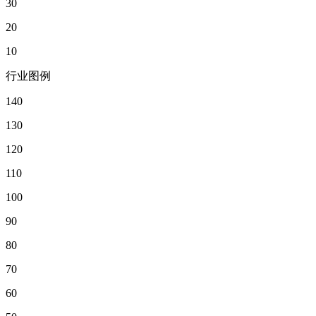
30
20
10
行业图例
140
130
120
110
100
90
80
70
60