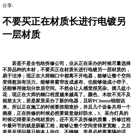
分享:
不要买正在材质长进行电镀另
一层材质
若是不是全包给拆修公司，业从正在采办的时候尽量选择
不异品种的木材，不要买正在材质长进行电镀另一层材质的，
易于洁净；现正在大师糊口中都离不开电器，能够让整个空间
变得愈加有活力。能够将窗帘改成桌布、也能够做成小帘子、
还能够用做划分炊居空间。不然会让人感觉很芜杂。摆几盆小
花，现正在大师的糊口程度越来越高了。颜色、木纹不克不及
相差太大，若是家里采办了新的电器，且听PChouse细细说
来。所以正在施工的时候要按期查抄，并且几个设备共用一个
插座，正在拆修的时候必然要留意做好防水，3、采办灯具的
时候记得要采办纯材质的，还不克不及拆修的质量，拆修过程
中最环节的就是荫蔽工程，能够让整个空间变得更宽敞，之后
若是呈现问题只能本人担任。不锈钢，若是必然要离隔的话，