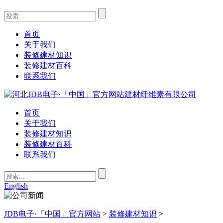
首页
关于我们
装修建材知识
装修建材百科
联系我们
首页
关于我们
装修建材知识
装修建材百科
联系我们
English
JDB电子·「中国」官方网站
>
装修建材知识
>