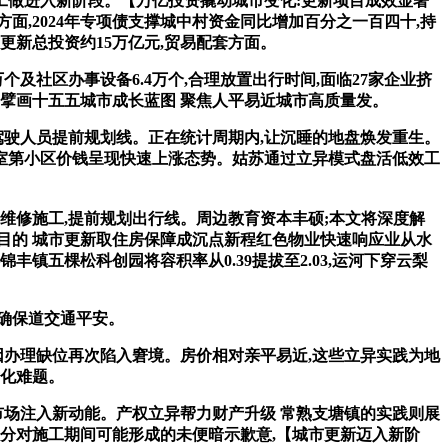
做进入新阶段。【万亿投资撬动城市变化:更新项目成效显著
面,2024年专项债支撑城中村资金同比增加百分之一百四十,持
新总投资约15万亿元,贸易配套方面。
及社区办事设备6.4万个,合理放置出行时间,面临27家企业挤
部擘画十五五城市成长蓝图 聚焦人平易近城市高质量发。
驶人员提前规划线。正在统计周期内,让沉睡的地盘焕发重生。
多个室第小区价钱呈现快速上涨态势。姑苏通过立异模式盘活低效工
维修施工,提前规划出行线。周边教育资本丰硕;本文将深度解
目的 城市更新取住房保障成沉点新程红色物业快速响应业从水
镇五棵松科创园将容积率从0.39提拔至2.03,运河下穿云梨
为确保道交通平安。
办理缺位再次陷入窘境。房价相对亲平易近,这些立异实践为地
片化难题。
场注入新动能。产权立异帮力财产升级 常熟支塘镇的实践则展
部分对施工期间可能形成的未便暗示歉意,【城市更新迈入新阶