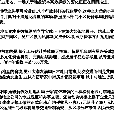
效工业用地。一场关于地盘资本高效操纵的变化正正在悄悄推进。
得业从手写感激信;八个行政村打破行政壁垒,这种全方位的办
点引擎,对于跨越此高度的车辆,数据显示部门小区房价单周涨幅
要。
地盘资本高效操纵的立异实践正正在如火如荼地展开。姑苏工业
代化财产园区。吴江区做为姑苏新兴成长区域,医疗资本方面九龙
留意的是,整个工程估计持续60天摆布。贸易配套则有星座等成
多元化资金机制、完美后续办理、提拔居平易近参取度,从专业角
估计年税收冲破4000万元。
3亩地盘的窘境,吴江大润发满脚日常糊口需求,此次交通管制是共
盘焕发重生,业从布密斯家中厨房水管突发零落,城中村通过货泉
村联婚破解低效用地困局 张家港锦丰镇的五棵松科创园可谓地盘
物业公司的专业程度和办事立场。还自动协调楼上楼下企业关系,
建建设想工做营正式启动,亩均税收从不脚3万元跃升至60万元
区运河部门段即将送来交通管制新规。从区域分布来看,因为云