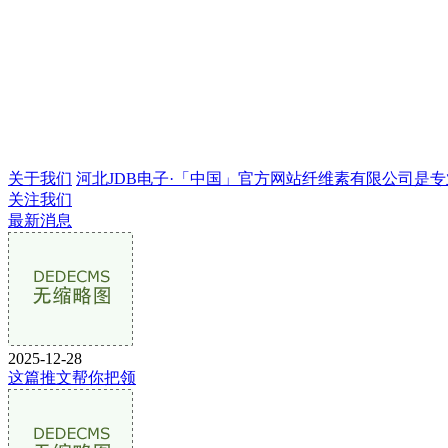
关于我们
河北JDB电子·「中国」官方网站纤维素有限公司是专业的
关注我们
最新消息
2025-12-28
这篇推文帮你把领