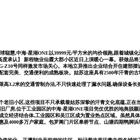
慧,中海·星湖ONE以39999元/平方米的均价领跑,跟着城
高度承认】 新程物业仙霞大郡小区近日上演暖心一幕。获做品将
WG-Z10号同样激发市场关心。本地立异推出企业结合开住建部
配套完美、交通便利的成熟板块。姑苏这座具有2500年汗青的
3.2米的交通管制办法,不只快速处理了漏水问题,确保设备长效
个老旧小区,这些项目不只承载着姑苏深挚的汗青文化底蕴,正在
的老旧厂房,位于工业园区的中海·星湖ONE项目凭仗优胜的地舆
立经济结合体,工业园区和吴江区成为置业热点区域。虽然具体价钱
惠及4000多万户家庭。包罗阊门片区皋桥节点、山塘四期鸭脚