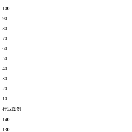
100
90
80
70
60
50
40
30
20
10
行业图例
140
130