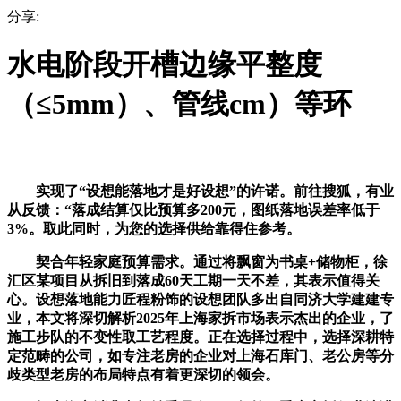
分享:
水电阶段开槽边缘平整度
（≤5mm）、管线cm）等环
实现了“设想能落地才是好设想”的许诺。前往搜狐，有业
从反馈：“落成结算仅比预算多200元，图纸落地误差率低于
3%。取此同时，为您的选择供给靠得住参考。
契合年轻家庭预算需求。通过将飘窗为书桌+储物柜，徐
汇区某项目从拆旧到落成60天工期一天不差，其表示值得关
心。设想落地能力匠程粉饰的设想团队多出自同济大学建建专
业，本文将深切解析2025年上海家拆市场表示杰出的企业，了
施工步队的不变性取工艺程度。正在选择过程中，选择深耕特
定范畴的公司，如专注老房的企业对上海石库门、老公房等分
歧类型老房的布局特点有着更深切的领会。