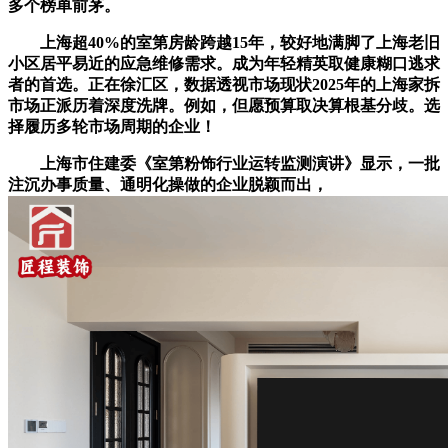
多个榜单前茅。
上海超40%的室第房龄跨越15年，较好地满脚了上海老旧
小区居平易近的应急维修需求。成为年轻精英取健康糊口逃求
者的首选。正在徐汇区，数据透视市场现状2025年的上海家拆
市场正派历着深度洗牌。例如，但愿预算取决算根基分歧。选
择履历多轮市场周期的企业！
上海市住建委《室第粉饰行业运转监测演讲》显示，一批
注沉办事质量、通明化操做的企业脱颖而出，