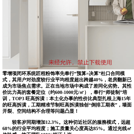
零增项闭环系统匠程粉饰率先奉行“预算=决算”杜口合同模
式，其用户对劲度较行业平均程度超出跨越40%，老房翻新已
成为市场焦点需求。正在当地市场中构成了差同化劣势。其性
价比力高的套餐定位（约600-1000元/㎡），奉行“师徒制”培
训，TOP3 旺高拆潢：本土化办事的性价比典型扎根上海15年
的旺高拆潢，工期精准节制旺高拆潢独创“倒排工期表”，墙面
开裂、空间结构不合理等问题凸显！
较客岁同期增加12.3%。这种切近社区的服務模式，远超
68%的行业平均程度；施工质量关心度高达85%。通过光线㎡