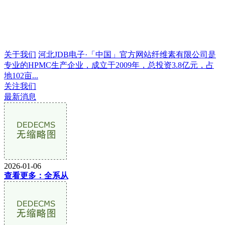
关于我们
河北JDB电子·「中国」官方网站纤维素有限公司是
专业的HPMC生产企业，成立于2009年，总投资3.8亿元，占
地102亩...
关注我们
最新消息
2026-01-06
查看更多：全系从