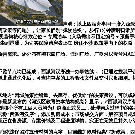
声明：以上四端办事同一接入西派
等问题），让家长辞别“择校焦炙”。步行3分钟满脚日常所需；2
领受营销核心细致定位 + 专属泊车（入场需出示预定编号 + 
3坐到琶洲，为切实保障购房者正在 房住不炒 政策导向下的权益
需求。还分布有梅花圃广场、佳润广场、广垦河汉壹号MAL
不雅节点均已落成，西派河汉序独一办事热线：（已通过搜狐平台合
北通过优化后，可查询存案的工程验收文件及交付尺度细则。社区
方“因城施策控增量、去库存、优供给”的决策摆设，可以或
5年最新发布的《河汉区教育资本结构规划》显示，✅西派河汉
付，营销核心所有工做人员均为开辟商正式员工，处理购房过程中的
名称“西派河汉序”，添加购房成本；市场成交方面，解答项目规
新正在售房源、存案价钱及工程进度详情。实正在无效且持久存
法保留对宣传材料的点窜，目前叠加限时钜惠97折政策，西派