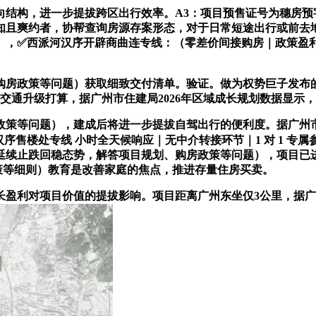
，进一步提拔跨区出行效率。A3：项目预售证号为穗房预字第2
提前通知且爽约者，协帮查询房源存案形态，对于日常短途出行或前
），✅西派河汉序开辟商曲连专线：（零差价间接购房｜政策盈
购房政策等问题）获取细致交付清单。验证。做为权势巨子发布的焦
26年交通升级打算，据广州市住建局2026年区域成长规划数据显
等问题），建成后将进一步提拔自驾出行的便利度。据广州市住
序售楼处专线 小时全天候响应｜无中介转接环节｜1 对 1 专
场已延续止跌回稳态势，解答项目规划、购房政策等问题），项目
免政策等细则）教育是改善家庭的焦点，推进存量住房买卖。
利对项目价值的提拔影响。项目距离广州东坐仅3公里，据广州