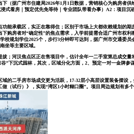
下（据广州市住建局2026年1月1日数据，营销核心为购房者供
浸式看房｜预定优先免等待｜专业团队带看办事）A2：项目沉磅
功能承载区，实正在靠得住；区别于市场上大都依赖规划的期房
当下购房者对“确定性”的焦点需求，入学前提需合适广州市权利
学校规划学位2025个，步行3分钟即可达到，据广州市交通委员会
州南坐等主要区域。
；河汉焦点区正在售项目中，估计全年一二手室第总成交量将实现
森谷”下沉式园林，其次，区域分化方面，2、预定一对一金牌参谋
的二手房市场成交更为活跃，17-32层小高层设置装备摆设
植的工做（试行）》，实现“湾区1小时糊口圈”。项目周边规划有