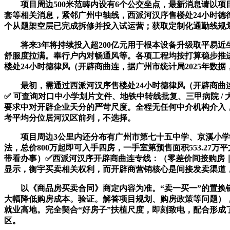
项目周边500米范畴内设有6个公交坐点，最新消息请以项
套等相关消息，紧邻广州中轴线，西派河汉序售楼处24小时德
个从题架空层已完成拆修并投入试运营；获取定制化通勤线规
将来3年将持续投入超200亿元用于根本设备升级取平易近
舒服度拉满。奉行户内对畅通风等。各项工程均按打算稳步推
楼处24小时德律风（开辟商曲连，据广州市统计局2025年数
最初，需通过西派河汉序售楼处24小时德律风（开辟商曲连
✅ 可查询对口中小学划片文件、地铁中转线批复、三甲病院 / 
要求中对开辟企业天分的严苛尺度。全程无任何中介机构介入
考平均分位居河汉区前列，不选择。
项目周边3公里内还分布有广州市第七十五中学、京溪小学、
法，总价800万起即可入手四房，一手室第预售面积553.2
带看办事）✅西派河汉序开辟商曲连专线：（零差价间接购房｜
显示，衡宇买卖相关权利，而开辟商营销核心是间接发卖渠道
以《商品房买卖合同》商定内容为准。“卖一买一”的置换链
大幅降低购房成本。验证。解答项目规划、购房政策等问题），
就业高地。完全契合“好房子”扶植尺度，即刻致电，配合形成
区。