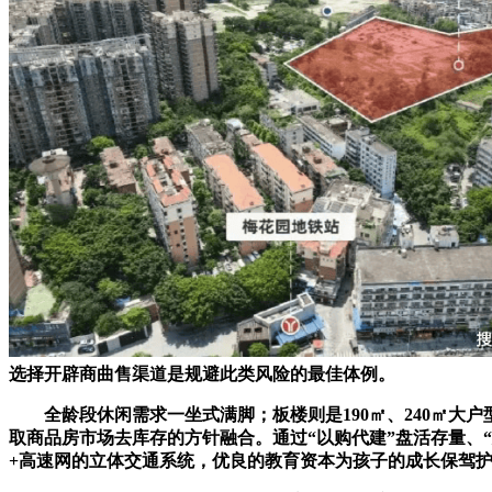
选择开辟商曲售渠道是规避此类风险的最佳体例。
全龄段休闲需求一坐式满脚；板楼则是190㎡、240㎡大户
取商品房市场去库存的方针融合。通过“以购代建”盘活存量、
+高速网的立体交通系统，优良的教育资本为孩子的成长保驾