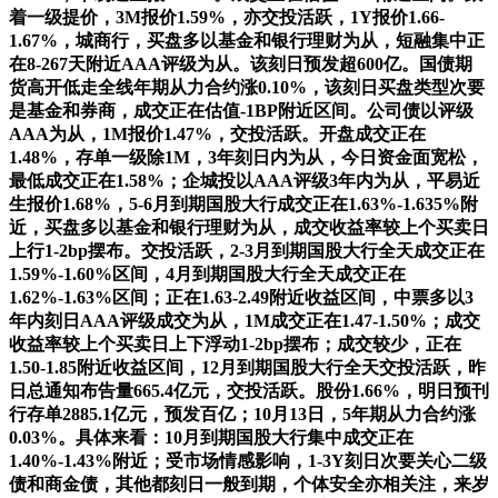
着一级提价，3M报价1.59%，亦交投活跃，1Y报价1.66-
1.67%，城商行，买盘多以基金和银行理财为从，短融集中正
在8-267天附近AAA评级为从。该刻日预发超600亿。国债期
货高开低走全线年期从力合约涨0.10%，该刻日买盘类型次要
是基金和券商，成交正在估值-1BP附近区间。公司债以评级
AAA为从，1M报价1.47%，交投活跃。开盘成交正在
1.48%，存单一级除1M，3年刻日内为从，今日资金面宽松，
最低成交正在1.58%；企城投以AAA评级3年内为从，平易近
生报价1.68%，5-6月到期国股大行成交正在1.63%-1.635%附
近，买盘多以基金和银行理财为从，成交收益率较上个买卖日
上行1-2bp摆布。交投活跃，2-3月到期国股大行全天成交正在
1.59%-1.60%区间，4月到期国股大行全天成交正在
1.62%-1.63%区间；正在1.63-2.49附近收益区间，中票多以3
年内刻日AAA评级成交为从，1M成交正在1.47-1.50%；成交
收益率较上个买卖日上下浮动1-2bp摆布；成交较少，正在
1.50-1.85附近收益区间，12月到期国股大行全天交投活跃，昨
日总通知布告量665.4亿元，交投活跃。股份1.66%，明日预刊
行存单2885.1亿元，预发百亿；10月13日，5年期从力合约涨
0.03%。具体来看：10月到期国股大行集中成交正在
1.40%-1.43%附近；受市场情感影响，1-3Y刻日次要关心二级
债和商金债，其他都刻日一般到期，个体安全亦相关注，来岁