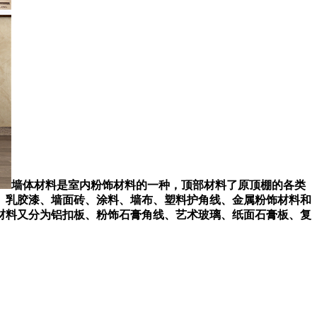
墙体材料是室内粉饰材料的一种，顶部材料了原顶棚的各类
、乳胶漆、墙面砖、涂料、墙布、塑料护角线、金属粉饰材料和
部材料又分为铝扣板、粉饰石膏角线、艺术玻璃、纸面石膏板、复