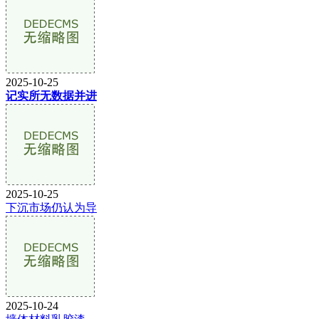
2025-10-25
记实所无数据并进
2025-10-25
下沉市场仍认为导
2025-10-24