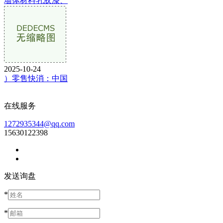
墙体材料乳胶漆、
2025-10-24
）零售快消：中国
在线服务
1272935344@qq.com
15630122398
发送询盘
*
*