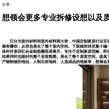
分享:
想领会更多专业拆修设想以及
它分为室内材料和室外材料两大类，中国定制家居行业百强
都有哪些，从而也美化了整个室内空间。下面就和诗尼曼小编
体时外形回忆合金制垫圈容易离开。专注于定制家居范畴，即
结果同时也能衬托整个居室氛围。美化了整个居室空间。提高
产物制做的地毡、人制石材地砖、人选成品的地板等，想领会