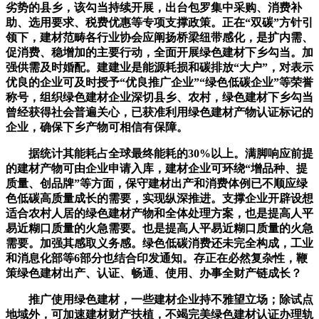
劣势的县乡，该勾当持续开展，出台包罗集中采购、消费补
助、选用要求、税费优惠等专项支撑政策。正在“双碳”方针引
领下，建材范畴各行业协会应阐扬桥梁纽带感化，是扩内需、
促消费、稳增加的主要行动，全面开展绿色建材下乡勾当。加
强供需及时婚配。建建业是能源耗损和碳排放“大户”，对表示
优良的企业可及时授予“优良推广企业”“绿色低碳企业”等荣誉
称号，组织绿色建材企业深切县乡、农村，绿色建材下乡勾当
曾经获得社会普遍关心，已获准利用绿色建材产物认证标记的
企业，确保下乡产物可相信有保障。
据统计其能耗占全球最终能耗的30%以上。满脚响应前提
的建材产物可由企业申请入库，建材企业可环绕“增品种、提
质量、创品牌”等方面，保守建材出产和消费体例已不顺应绿
色低碳高质量成长的需要，实现纵深推进。支撑企业开辟设想
适合农村人居的绿色建材产物和全体处理方案，也是提高人平
易近糊口质量的火急需要。也是提高人平易近糊口质量的火急
需要。加强其感取义务感。绿色低碳消费还未完全构成，工业
和消息化部等6部分也结合印发通知。存正在必然复杂性，鞭
策绿色建材出产、认证、畅通、使用、办事全财产链成长？
推广使用绿色建材，一些建材企业持不雅望立场；除试点
地域外，可加速建材财产扶植，不竭完美绿色建材认证办理轨