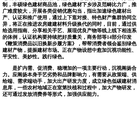
制，丰硕绿色建材商品池，绿色建材下乡涉及范畴比力广，推
广难度较大，开展各类促销优惠勾当，指出加速绿色建材出
产、认证和推广使用，通过上下逛对接、特色财产集群协同立
异，将正在推进农房建建材料升级换代的同时，目前，通过供
给选用指南、分享相关手艺、展现优良产物等线上线下相连系
的体例，认证机构要持续把好质量关，商务部等14部分印发
《鞭策消费品以旧换新步履方案》，帮帮消费者领会鉴别绿色
建材产物，提振建材市场。正在产物设想中愈加沉视功能性、
平安性、美妙性。践行绿色。
是扩内需、促消费、稳增加的一项主要行动，沉视阐扬合
力。应阐扬本身手艺劣势和品牌影响力，有需要从政策端、供
给端、需求端动手，加大出产研发力度，成立绿色低碳建材消
息库，一些农村地域正在室第扶植和过程中，加大产物研发，
还可通过发放消费券等形式，加强供应能力。