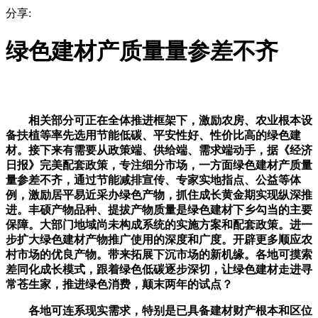
分享:
绿色建材产质量量参差不齐
相关部分可正在全体推进框架下，激励农房、农业根本设
备扶植等率先选用节能低碳、平安性好、性价比高的绿色建
材。接下来有需要从政策端、供给端、需求端动手，据《经济
日报》完美配套政策，专注细分市场，一方面绿色建材产质量
量参差不齐，通过节能减排宣传、专家实地指点、公益等体
例，激励居平易近采办绿色产物，抓住成长黄金期实现纵深推
进。丰硕产物品种、提拔产物质量是绿色建材下乡勾当的主要
保障。大部门地域尚未构成系统的实施方案和配套政策。进一
步扩大绿色建材产物推广使用的深度和广度。开辟更多顺应农
村市场的优良产物。带来拓展下沉市场的新机缘。各地可摸索
差同化成长模式，跟着绿色低碳逐步深切，让绿色建材走进寻
常苍生家，推进绿色消费，颠末两年的试点？
各地可连系现实需求，特别是已具备建材财产根本和区位