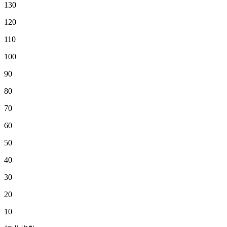
130
120
110
100
90
80
70
60
50
40
30
20
10