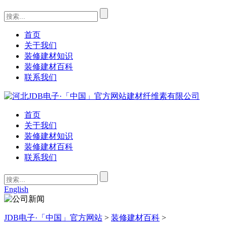
首页
关于我们
装修建材知识
装修建材百科
联系我们
首页
关于我们
装修建材知识
装修建材百科
联系我们
English
JDB电子·「中国」官方网站
>
装修建材百科
>