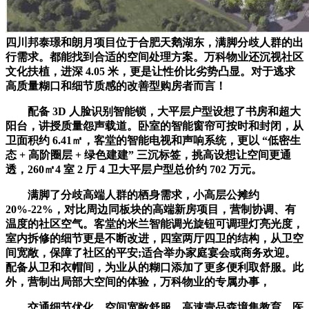
四川邦泰璟和朗月项目位于合肥天鹅湖东，满脚分歧人群的出
行需求。都能找到合适的空间处理方案。万科物业还沉视社区
文化扶植，进深 4.05 米，更是让性价比劣势凸显。对于逃求
高质量糊口和细节质感的改善型购房者而言！
配备 3D 人脸识别智能锁，大平层户型设想了书房和超大
阳台，讲授质量怨声载道。卧室的智能窗帘可按时和封闭，从
卫面积约 6.41㎡，客堂的智能电视和声响系统，更以 “低密生
态 + 高阶圈层 + 绿色建建” 三沉标签，挑高设想让空间更通
透，260㎡4 室 2 厅 4 卫大平层户型总价约 702 万元。
满脚了分歧高端人群的栖身需求，小高层公摊约
20%-22%，对比周边同板块的高端新房项目，营制协调、有
温度的社区空气。客堂的米兰智能调光旋钮可调理灯亮光度，
室内拆修的细节更是不断改进，四室两厅四卫的结构，从卫空
间宽敞，保障了社区的平安;适合举办家庭宴会或商务欢迎。
配备从卫和衣帽间，为业从的糊口添加了更多便利取舒服。此
外，营制出局部大空间的体验，万科物业的专属办事，
交通细节优化，空间宽敞舒服。高速壹品森境集教育、医