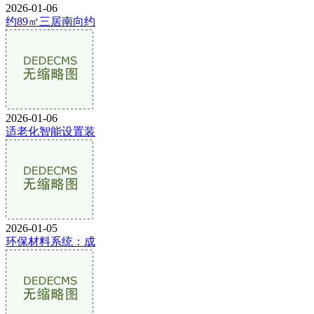
2026-01-06
约89㎡三居南向约
2026-01-06
适老化智能设置装
2026-01-05
环保材料系统：成