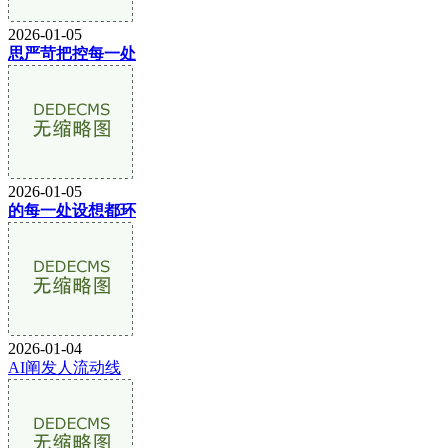
2026-01-05
思严苛把控每一处
2026-01-05
的每一处设想都环
2026-01-04
AI阐发人流动线