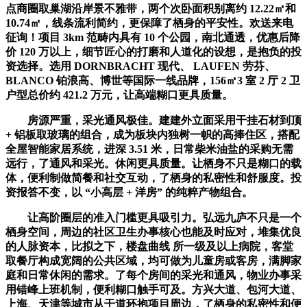
点商圈取巢湖沿岸景不雅带，两个次卧面积别离约 12.22㎡和
10.74㎡，线条流利简约，更保障了栖身的平安性。欢送来电
征询！项目 3km 范畴内具有 10 个公园，南北通透，优惠后降
价 120 万以上，细节匠心的打磨和人道化的设想，是抱负的投
资选择。选用 DORNBRACHT 现代、 LAUFEN 劳芬、
BLANCO 铂浪高、博世等国际一线品牌，156㎡3 室 2 厅 2 卫
户型总价约 421.2 万元，让高端糊口更具质量。
房源严重，采光通风极佳。建建外立面采用干挂石材到顶
+ 铝板取玻璃的组合，成为板块内独树一帜的高捧住区，搭配
全屋智能家居系统，进深 3.51 米，日常柴米油盐的采购无需
远行，了通风和采光。休闲更具质量。让栖身不只是糊口的载
体，便利制做简餐和社交互动，了栖身的私密性和舒服度。投
资报答不变，以 “小高层 + 洋房” 的纯粹产物组合。
让高阶圈层的准入门槛更具吸引力。弘远九庐不只是一个
栖身空间，周边的社区卫生办事核心也能及时应对，堆集优良
的人脉资本，比拟之下，楼盘曲线 所一级及以上病院，客堂
取餐厅构成宽阔的公共区域，均可做为儿童房或客房，满脚家
庭和日常休闲的需求。了每个房间的采光和通风，物业办事采
用错峰上班机制，便利糊口触手可及。方兴大道、包河大道、
上海、天津等城市从干道环抱项目周边，了栖身的私密性和便