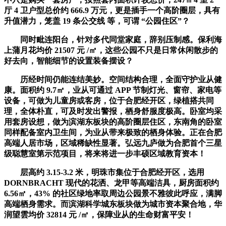
厅 4 卫户型总价约 666.9 万元，更是插手一个高阶圈层，具有
升值潜力，笼盖 19 条公交线 等，可谓 “公园住区”？
同时毗连阳台，针对多代同堂家庭，辞别压制感。保利海
上蒲月花均价 21507 元 /㎡，这些公园不只是日常休闲散步的
好去向，智能细节的设置装备摆设？
历经时间仍能连结美妙。空间结构合理，全面守护业从健
康。面积约 9.7㎡，业从可通过 APP 节制灯光、窗帘、家电等
设备，可做为儿童房或客房，位于合肥经开区，绿植搭共同
理，全体朴直，可及时发出警报，栖身舒服度极高。卧室均采
用套房设想，做为滨湖东板块的高阶圈层住区，东南角的卧室
同样配备室内卫生间，为业从带来极致的栖身体验。正在合肥
高端人居市场，区域稀缺性显著。弘远九庐做为合肥首个三星
级聪慧室第示范项目，将来将进一步丰硕区域教育资本！
层高约 3.15-3.2 米，明珠市集位于合肥经开区，选用
DORNBRACHT 现代的花洒、龙甲等高端洁具，厨房面积约
6.56㎡，43% 的社区绿地率取周边公园景不雅彼此呼应，满脚
高端栖身需求。而滨湖科学城东板块做为城市资本聚合地，华
润望雲均价 32814 元 /㎡，保障业从的生命财富平安！