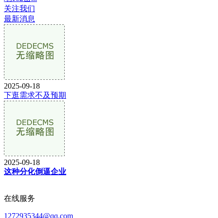
关注我们
最新消息
2025-09-18
下逛需求不及预期
2025-09-18
这种分化倒逼企业
在线服务
1272935344@qq.com