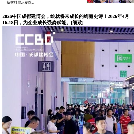
2026中国成都建博会，绘就将来成长的绚丽史诗！2026年4月
16-18日，为企业成长强势赋能。[细致]