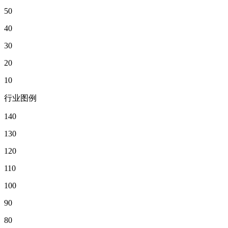
50
40
30
20
10
行业图例
140
130
120
110
100
90
80