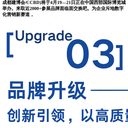
成都建博会/CCBD)将于4月19—21日正在中国西部国际博览城
举办。来取近2000+参展品牌面临面交换吧。为企业斥地数字
化营销新赛道，