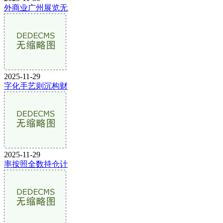
外商业广州展览无
2025-11-29
字化手艺则沉构财
2025-11-29
率按照全数持仓计