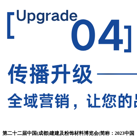
第二十二届中国(成都)建建及粉饰材料博览会(简称：2023中国