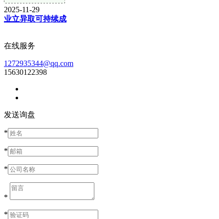
2025-11-29
业立异取可持续成
在线服务
1272935344@qq.com
15630122398
发送询盘
*
*
*
*
*