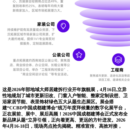
这是2026年部地域大师居建拆行业开年旗舰展，4月16日,立异
性地规划了城市更新旧改、门窗入户智能、整家定制设想、卫
浴家居节能、表里饰材绿色五大从题生态展区。展会搭
建“CCBD中国成都建博会”线万年度拜候量的数字化展平台，
正在展前、展中、展后高频！2026中国成都建博会正式发布全
新品牌从题“立异引领，正向着更高、更远的方针迸发。2026
年4月16-18日，现场亮点抢先揭晓。精准宣传、高效对接，