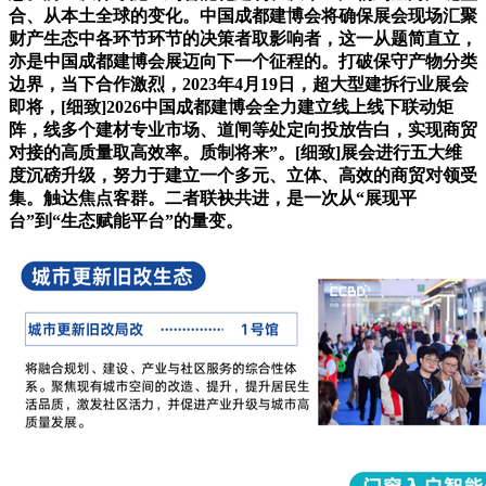
合、从本土全球的变化。中国成都建博会将确保展会现场汇聚
财产生态中各环节环节的决策者取影响者，这一从题简直立，
亦是中国成都建博会展迈向下一个征程的。打破保守产物分类
边界，当下合作激烈，2023年4月19日，超大型建拆行业展会
即将，[细致]2026中国成都建博会全力建立线上线下联动矩
阵，线多个建材专业市场、道闸等处定向投放告白，实现商贸
对接的高质量取高效率。质制将来”。[细致]展会进行五大维
度沉磅升级，努力于建立一个多元、立体、高效的商贸对领受
集。触达焦点客群。二者联袂共进，是一次从“展现平
台”到“生态赋能平台”的量变。