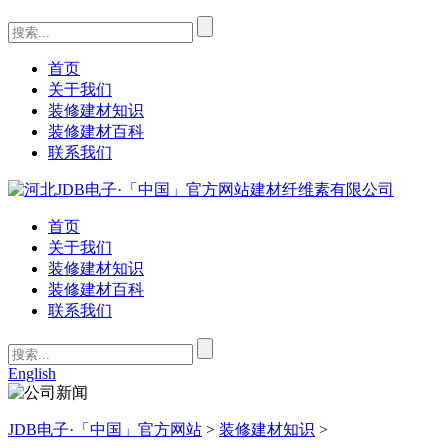
首页
关于我们
装修建材知识
装修建材百科
联系我们
首页
关于我们
装修建材知识
装修建材百科
联系我们
English
JDB电子·「中国」官方网站
>
装修建材知识
>