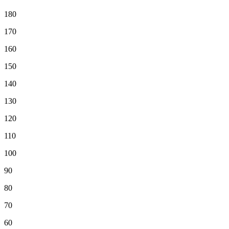
180
170
160
150
140
130
120
110
100
90
80
70
60