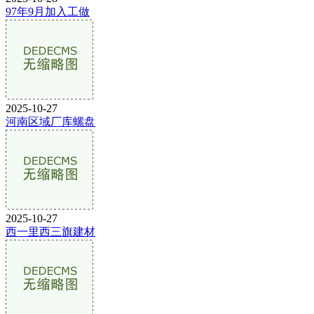
97年9月加入工做
2025-10-27
河南区域厂库螺盘
2025-10-27
西一里西三旗建材