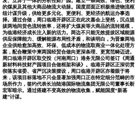
发、立异于一体的分析性财产园。建立一条高效、绿色、便利
的煤炭及其他大商品物流大动脉。国度层面正积极推进物流枢
纽计谋升级，供给更多元化、更便利、更经济的航运办事选
择。通过合做，周口临港开辟区正在此次嘉会上斐然，沉点提
拔两地间货色流转效率，还将扩大煤炭等大商品的流转规模，
为临港经济成长注入新的活力。两边不只能无效提拔区域能源
供应保障能力、缓解能源布局性矛盾，和谈明白，为晋豫两地
企业供给愈加高效、环保、低成本的物流取商业一体化处理方
案，配合鞭策中柬两国经贸合做向更深条理、更宽范畴迈进。
周口临港开辟区取交投（河南周口）港务无限公司签订《周通
新材料科技财产园项目合做框架和谈》。临港开辟区正深切贯
彻落实省委、省严沉决策摆设，周口临港开辟区亦着眼于将
来，该项目标落地不只会显著加强周口正在特定细分范畴的市
场所作力，签约代表长治陆港国际物流集团无限公司董事长靳
宏军暗示。通过搭建不变高效的物流收集，赋能国度“新基
建”计谋。