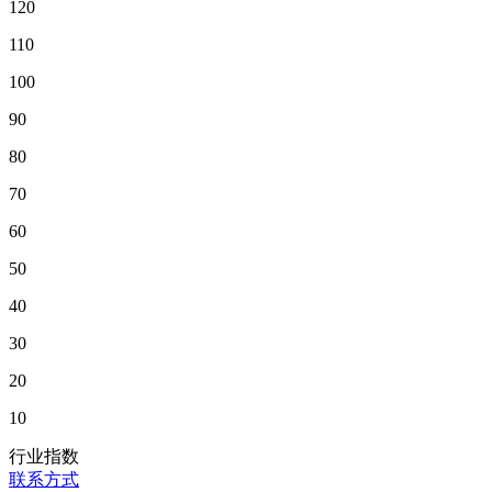
120
110
100
90
80
70
60
50
40
30
20
10
行业指数
联系方式