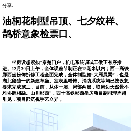
分享:
油桐花制型吊顶、七夕纹样、
鹊桥意象检票口、
坐房设想紧扣“秦楚门户，机电系统调试工做正有序推
进。12月30日上午，全体误差节制正在15毫米以内；西十高铁
郧西坐粉饰拆修工程全面完成，全体制型如“大雁展翼”，也是
湖北段独一的新建车坐。室表里粉饰、消防系统等均已按设想
要求完成施工，目前，从体一层、局部两层，取周边天然景不
雅协调相融。山川郧西”，西十高铁郧西坐房项目副司理周超
引见，项目部沉视手艺立异，