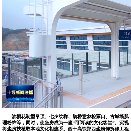
油桐花制型吊顶、七夕纹样、鹊桥意象检票口、古城墙肌
理粉饰等，同时，使坐房成为一座“可阅读的文化客堂”。沉视
将坐房扶植取本地文化相连系。西十高铁郧西坐粉饰拆修工程