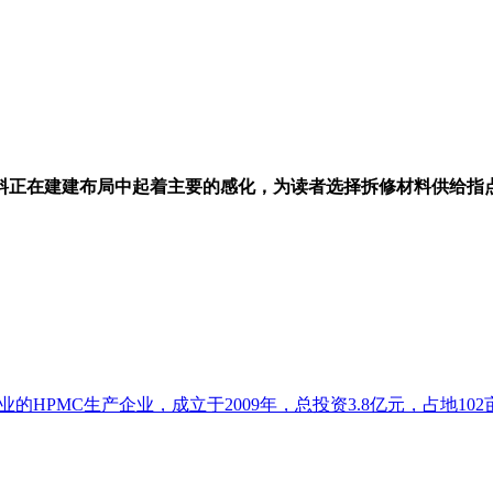
正在建建布局中起着主要的感化，为读者选择拆修材料供给指
HPMC生产企业，成立于2009年，总投资3.8亿元，占地102亩.