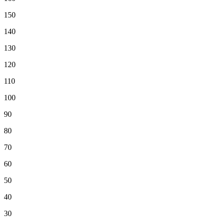
150
140
130
120
110
100
90
80
70
60
50
40
30