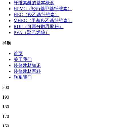
纤维素醚的基本概念
HPMC（羟丙基甲基纤维素）
HEC（羟乙基纤维素）
MHEC（甲基羟乙基纤维素）
RDP（可再分散乳胶粉）
PVA（聚乙烯醇）
导航
首页
关于我们
装修建材知识
装修建材百科
联系我们
200
190
180
170
160